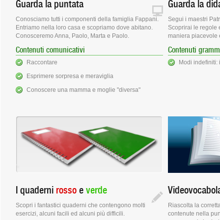
Guarda la puntata
Guarda la did
Conosciamo tutti i componenti della famiglia Fappani.
Segui i maestri Patr
Entriamo nella loro casa e scopriamo dove abitano.
Scoprirai le regole e
Conosceremo Anna, Paolo, Marta e Paolo.
maniera piacevole e
Contenuti comunicativi
Contenuti gramma
Raccontare
Modi indefiniti: 
Esprimere sorpresa e meraviglia
Conoscere una mamma e moglie "diversa"
I quaderni
rosso
e
verde
Videovocabola
Scopri i fantastici quaderni che contengono molti
Riascolta la corret
esercizi, alcuni facili ed alcuni più difficili.
contenute nella punt